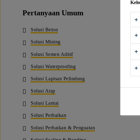
Kelo
Pertanyaan Umum
Solusi Beton
Solusi Mining
Solusi Semen Aditif
Solusi Waterproofing
Solusi Lapisan Pelindung
Solusi Atap
Solusi Lantai
Solusi Perbaikan
Solusi Perbaikan & Penguatan
Solusi Sealing & Bonding