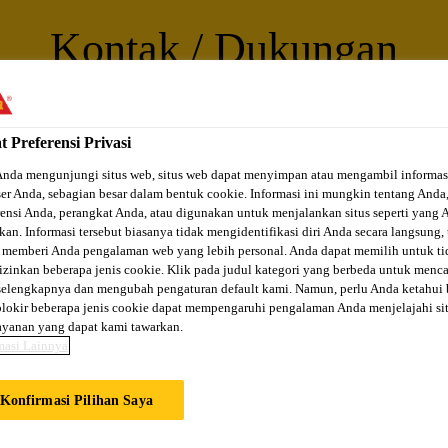
Kontak / Dukungan
t Preferensi Privasi
Anda mengunjungi situs web, situs web dapat menyimpan atau mengambil informas
er Anda, sebagian besar dalam bentuk cookie. Informasi ini mungkin tentang Anda
rensi Anda, perangkat Anda, atau digunakan untuk menjalankan situs seperti yang 
kan. Informasi tersebut biasanya tidak mengidentifikasi diri Anda secara langsung, 
 memberi Anda pengalaman web yang lebih personal. Anda dapat memilih untuk ti
Temukan
zinkan beberapa jenis cookie. Klik pada judul kategori yang berbeda untuk menca
an pada
Sika P
selengkapnya dan mengubah pengaturan default kami. Namun, perlu Anda ketahui
Lokasi
Distributor
hli
Te
okir beberapa jenis cookie dapat mempengaruhi pengalaman Anda menjelajahi si
Produk Retail
ayanan yang dapat kami tawarkan.
masi Lainnya
Konfirmasi Pilihan Saya