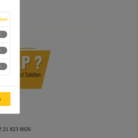
Aktif
a
6
2 21 823 0026