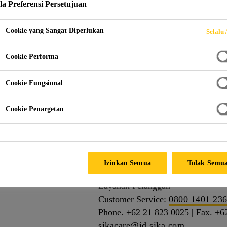
la Preferensi Persetujuan
Layanan Pelanggan
Cookie yang Sangat Diperlukan
Selalu 
Cookie Performa
Cookie Fungsional
Cookie Penargetan
Izinkan Semua
Tolak Semu
Layanan Pelanggan
Customer Service:
0800 1401 23
Phone. +62 21 823 0025 | Fax. +6
sikacare@id.sika.com