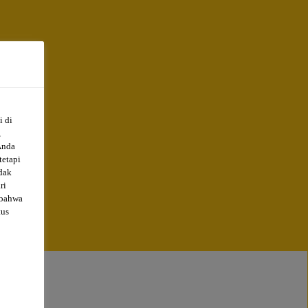
i di
,
Anda
tetapi
dak
ri
roject
 bahwa
am
tus