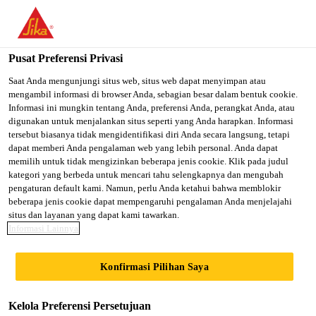
You are accessing "Sika Indonesia", it seems you are accessing it
from "Amerika Serikat". We have a dedicated website for your
country.
Pusat Preferensi Privasi
TO SIKA
STAY ON SIKA
SELECT A
Saat Anda mengunjungi situs web, situs web dapat menyimpan atau
mengambil informasi di browser Anda, sebagian besar dalam bentuk cookie.
USA
INDONESIA
COUNTRY
Informasi ini mungkin tentang Anda, preferensi Anda, perangkat Anda, atau
digunakan untuk menjalankan situs seperti yang Anda harapkan. Informasi
tersebut biasanya tidak mengidentifikasi diri Anda secara langsung, tetapi
Sika Indonesia
dapat memberi Anda pengalaman web yang lebih personal. Anda dapat
memilih untuk tidak mengizinkan beberapa jenis cookie. Klik pada judul
kategori yang berbeda untuk mencari tahu selengkapnya dan mengubah
pengaturan default kami. Namun, perlu Anda ketahui bahwa memblokir
beberapa jenis cookie dapat mempengaruhi pengalaman Anda menjelajahi
GUDANG
situs dan layanan yang dapat kami tawarkan.
Informasi Lainnya
Konfirmasi Pilihan Saya
Kelola Preferensi Persetujuan