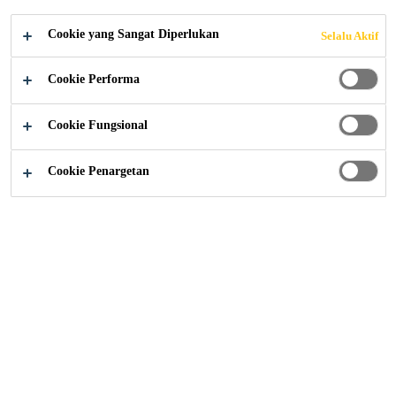
Cookie yang Sangat Diperlukan
Selalu Aktif
Solusi menurut Project
Manufaktur/Industri
Gudang
Cookie Performa
Solusi lantai untuk Warehouse
Cookie Fungsional
Projects
Cookie Penargetan
Sistem Lantai untuk Gudang
Perawatan Lantai untuk Gudang