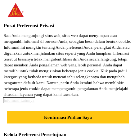
You are accessing "Sika Indonesia", it seems you are accessing it
from "Amerika Serikat". We have a dedicated website for your
country.
Pusat Preferensi Privasi
TO SIKA
STAY ON SIKA
SELECT A
Saat Anda mengunjungi situs web, situs web dapat menyimpan atau
mengambil informasi di browser Anda, sebagian besar dalam bentuk cookie.
USA
INDONESIA
COUNTRY
Informasi ini mungkin tentang Anda, preferensi Anda, perangkat Anda, atau
digunakan untuk menjalankan situs seperti yang Anda harapkan. Informasi
tersebut biasanya tidak mengidentifikasi diri Anda secara langsung, tetapi
Sika Indonesia
dapat memberi Anda pengalaman web yang lebih personal. Anda dapat
memilih untuk tidak mengizinkan beberapa jenis cookie. Klik pada judul
kategori yang berbeda untuk mencari tahu selengkapnya dan mengubah
pengaturan default kami. Namun, perlu Anda ketahui bahwa memblokir
beberapa jenis cookie dapat mempengaruhi pengalaman Anda menjelajahi
situs dan layanan yang dapat kami tawarkan.
UBIN
Informasi Lainnya
Konfirmasi Pilihan Saya
Kelola Preferensi Persetujuan