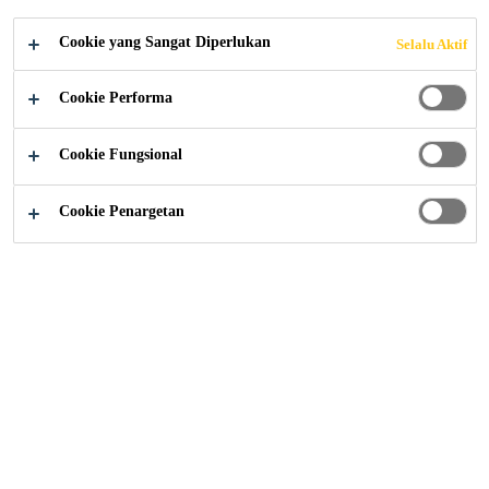
Cookie yang Sangat Diperlukan
Selalu Aktif
Distributor / Retail
Solusi Finishing
Ubin
Cookie Performa
Finishing permukaan adalah proses aplikasi
Cookie Fungsional
ubin untuk mencapai kondisi kekasaran
Cookie Penargetan
permukaan tertentu serta kelonggaran bentuk
dan ukuran.
Produk untuk Finishing
Ubin