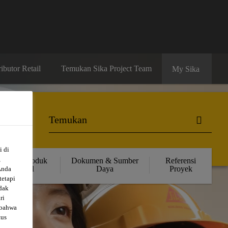
ibutor Retail
Temukan Sika Project Team
My Sika
i di
,
Solusi Produk
Dokumen & Sumber
Referensi
Retail
Daya
Proyek
Anda
tetapi
dak
ri
 bahwa
tus