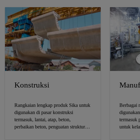
Konstruksi
Manufa
Rangkaian lengkap produk Sika untuk
Berbagai 
digunakan di pasar konstruksi
digunakan
termasuk, lantai, atap, beton,
termasuk p
perbaikan beton, penguatan struktural,
untuk kela
tahan air, fasad &amp; penyegelan
pembangkit