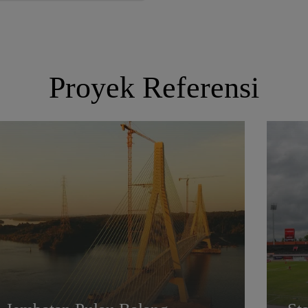
Proyek Referensi
Jembatan Pulau Balang
St