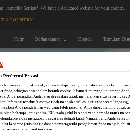
rom "Amerika Serikat". We have a dedicated website for your country.
CT A COUNTRY
Karir
Berlangganan
Kontak
Temukan Distr
t Preferensi Privasi
Anda mengunjungi situs web, situs web dapat menyimpan atau mengambil informas
er Anda, sebagian besar dalam bentuk cookie. Informasi ini mungkin tentang Anda
i menurut
Solusi menurut
Solusi Otomotif &
roduk
Projek
Industri
rensi Anda, perangkat Anda, atau digunakan untuk menjalankan situs seperti yang 
kan. Informasi tersebut biasanya tidak mengidentifikasi diri Anda secara langsung, 
 memberi Anda pengalaman web yang lebih personal. Anda dapat memilih untuk ti
zinkan beberapa jenis cookie. Klik pada judul kategori yang berbeda untuk menca
selengkapnya dan mengubah pengaturan default kami. Namun, perlu Anda ketahui
okir beberapa jenis cookie dapat mempengaruhi pengalaman Anda menjelajahi si
ayanan yang dapat kami tawarkan.