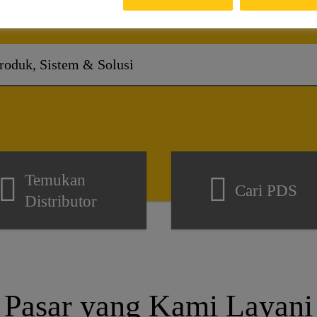
ek apa yang bisa kami b
Temukan
Cari PDS
Distributor
Pasar yang Kami Layani