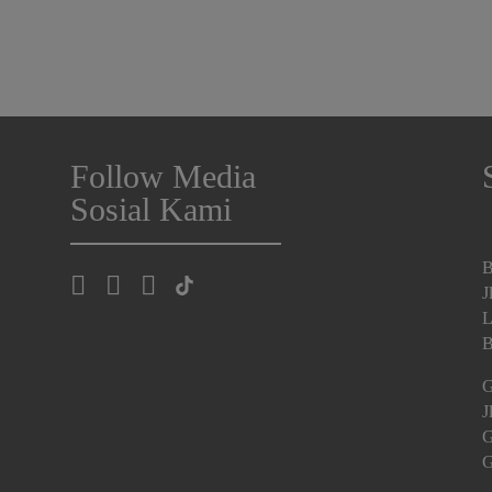
Follow Media
Sosial Kami
B
J
L
B
G
J
G
G