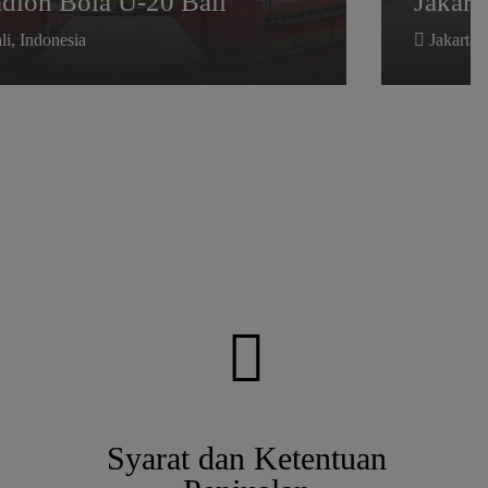
adion Bola U-20 Bali
Jakart
i, Indonesia
Jakarta,
Syarat dan Ketentuan