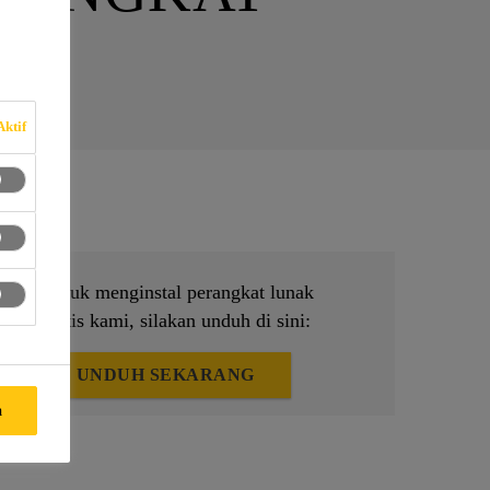
Aktif
Untuk menginstal perangkat lunak
gratis kami, silakan unduh di sini:
UNDUH SEKARANG
a