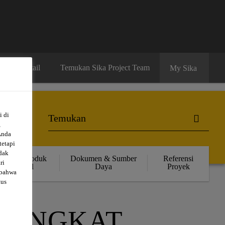
ibutor Retail
Temukan Sika Project Team
My Sika
i di
,
Anda
tetapi
dak
Solusi Produk
Dokumen & Sumber
Referensi
ri
Retail
Daya
Proyek
 bahwa
tus
RANGKAT