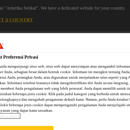
rom "Amerika Serikat". We have a dedicated website for your country.
CT A COUNTRY
Karir
Berlangganan
Kontak
Temukan Distr
t Preferensi Privasi
Anda mengunjungi situs web, situs web dapat menyimpan atau mengambil informas
er Anda, sebagian besar dalam bentuk cookie. Informasi ini mungkin tentang Anda
rensi Anda, perangkat Anda, atau digunakan untuk menjalankan situs seperti yang 
kan. Informasi tersebut biasanya tidak mengidentifikasi diri Anda secara langsung, 
 memberi Anda pengalaman web yang lebih personal. Anda dapat memilih untuk ti
i menurut
Solusi menurut
Solusi Otomotif &
zinkan beberapa jenis cookie. Klik pada judul kategori yang berbeda untuk menca
roduk
Projek
Industri
selengkapnya dan mengubah pengaturan default kami. Namun, perlu Anda ketahui
okir beberapa jenis cookie dapat mempengaruhi pengalaman Anda menjelajahi si
ayanan yang dapat kami tawarkan.
masi Lainnya
 CARBODUR® PE