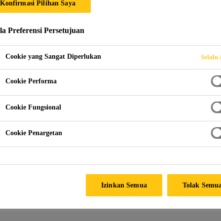
Konfirmasi Pilihan Saya
 FRP SIKA
la Preferensi Persetujuan
Cookie yang Sangat Diperlukan
Selalu 
Perangkat Lunak Desain FRP Sika
Cookie Performa
Cookie Fungsional
 Sika® CarboDur® FRP Design Software terbaru kami
erfungsi sebagai panduan untuk desain dan konstruksi
Cookie Penargetan
truktur beton.
Izinkan Semua
Tolak Semu
erbaru