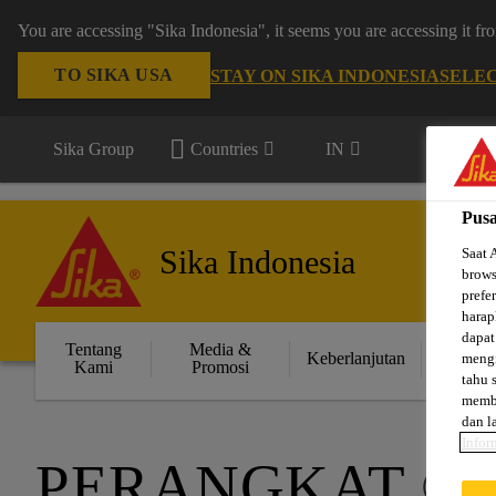
You are accessing "Sika Indonesia", it seems you are accessing it f
TO SIKA USA
STAY ON SIKA INDONESIA
SELE
Sika Group
Countries
IN
Pusa
Sika Indonesia
Saat 
brows
prefe
harap
dapat
Tentang
Media &
Solus
Keberlanjutan
mengi
Kami
Promosi
P
tahu 
membl
dan l
Infor
PERANGKAT ®