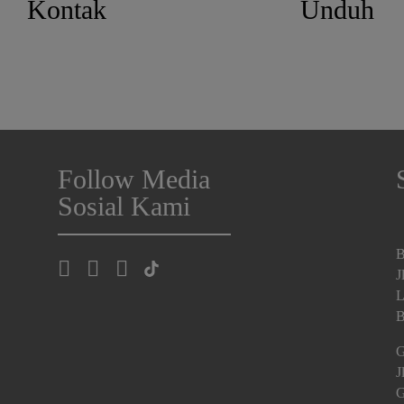
Kontak
Unduh
Follow Media
Sosial Kami
B
J
L
B
G
J
G