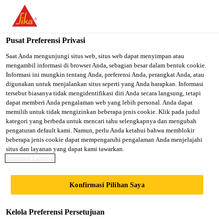
You are accessing "Sika Indonesia", it seems you are accessing it
from "Amerika Serikat". We have a dedicated website for your
country.
Pusat Preferensi Privasi
TO SIKA
STAY ON SIKA
SELECT A
Saat Anda mengunjungi situs web, situs web dapat menyimpan atau
mengambil informasi di browser Anda, sebagian besar dalam bentuk cookie.
USA
INDONESIA
COUNTRY
Informasi ini mungkin tentang Anda, preferensi Anda, perangkat Anda, atau
digunakan untuk menjalankan situs seperti yang Anda harapkan. Informasi
tersebut biasanya tidak mengidentifikasi diri Anda secara langsung, tetapi
Sika Indonesia
dapat memberi Anda pengalaman web yang lebih personal. Anda dapat
memilih untuk tidak mengizinkan beberapa jenis cookie. Klik pada judul
kategori yang berbeda untuk mencari tahu selengkapnya dan mengubah
pengaturan default kami. Namun, perlu Anda ketahui bahwa memblokir
beberapa jenis cookie dapat mempengaruhi pengalaman Anda menjelajahi
situs dan layanan yang dapat kami tawarkan.
BONDING
Informasi Lainnya
REPAIR AGENT
Konfirmasi Pilihan Saya
Kelola Preferensi Persetujuan