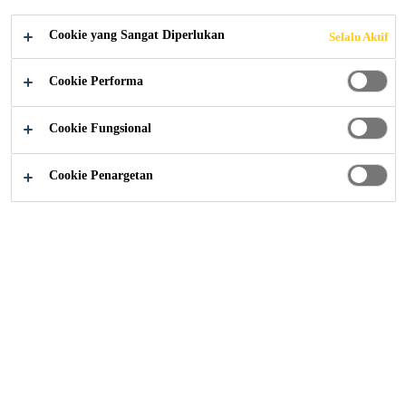
Cookie yang Sangat Diperlukan
Selalu Aktif
Distributor / Retail
...
Bonding Repair Agent
Cookie Performa
Cookie Fungsional
Sistem ini digunakan untuk merekatkan beton
baru dengan permukaan beton lama.
Cookie Penargetan
Produk Bonding Repair
Agent