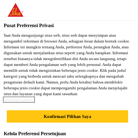
You are accessing "Sika Indonesia", it seems you are accessing it
from "Amerika Serikat". We have a dedicated website for your
country.
Pusat Preferensi Privasi
Konstruksi
...
Sikafloor®-161 HC
TO SIKA
STAY ON SIKA
SELECT A
Saat Anda mengunjungi situs web, situs web dapat menyimpan atau
mengambil informasi di browser Anda, sebagian besar dalam bentuk cookie.
USA
INDONESIA
COUNTRY
Informasi ini mungkin tentang Anda, preferensi Anda, perangkat Anda, atau
digunakan untuk menjalankan situs seperti yang Anda harapkan. Informasi
tersebut biasanya tidak mengidentifikasi diri Anda secara langsung, tetapi
Sika Indonesia
dapat memberi Anda pengalaman web yang lebih personal. Anda dapat
Sikafloor®-161
memilih untuk tidak mengizinkan beberapa jenis cookie. Klik pada judul
kategori yang berbeda untuk mencari tahu selengkapnya dan mengubah
HC
pengaturan default kami. Namun, perlu Anda ketahui bahwa memblokir
beberapa jenis cookie dapat mempengaruhi pengalaman Anda menjelajahi
situs dan layanan yang dapat kami tawarkan.
Informasi Lainnya
Epoxy primer serba guna dan binder
untuk mortar screed perataan dan mortar
Konfirmasi Pilihan Saya
screed
Kelola Preferensi Persetujuan
Sikafloor®-161 HC merupakan material 2