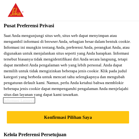
You are accessing "Sika Indonesia", it seems you are accessing it
from "Amerika Serikat". We have a dedicated website for your
country.
Pusat Preferensi Privasi
Konstruksi
...
Sikadur®-30
TO SIKA
STAY ON SIKA
SELECT A
Saat Anda mengunjungi situs web, situs web dapat menyimpan atau
mengambil informasi di browser Anda, sebagian besar dalam bentuk cookie.
USA
INDONESIA
COUNTRY
Informasi ini mungkin tentang Anda, preferensi Anda, perangkat Anda, atau
digunakan untuk menjalankan situs seperti yang Anda harapkan. Informasi
tersebut biasanya tidak mengidentifikasi diri Anda secara langsung, tetapi
Sika Indonesia
dapat memberi Anda pengalaman web yang lebih personal. Anda dapat
Sikadur®-30
memilih untuk tidak mengizinkan beberapa jenis cookie. Klik pada judul
kategori yang berbeda untuk mencari tahu selengkapnya dan mengubah
pengaturan default kami. Namun, perlu Anda ketahui bahwa memblokir
Sikadur-30 adalah bahan perekat struktural dua
beberapa jenis cookie dapat mempengaruhi pengalaman Anda menjelajahi
situs dan layanan yang dapat kami tawarkan.
komponen yang thixotropic, hasil kombinasi dari
Informasi Lainnya
epoxy resin dan bahan pengisi celah khusus,
dirancang untuk temperatur normal antara +8°C dan
Read more +
Konfirmasi Pilihan Saya
+35°C.
Kelola Preferensi Persetujuan
Mudah dicampur dan diaplikasikan.