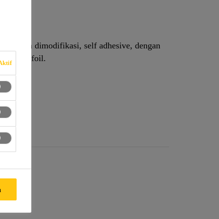
ang telah dimodifikasi, self adhesive, dengan
uminium foil.
Aktif
a