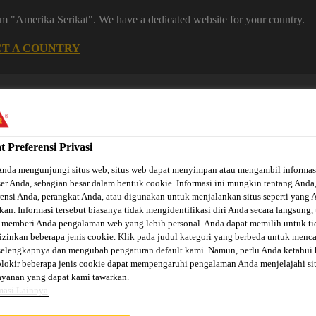
rom "Amerika Serikat". We have a dedicated website for your country.
CT A COUNTRY
Karir
Berlangganan
Kontak
Temukan Distr
t Preferensi Privasi
Anda mengunjungi situs web, situs web dapat menyimpan atau mengambil informas
er Anda, sebagian besar dalam bentuk cookie. Informasi ini mungkin tentang Anda
rensi Anda, perangkat Anda, atau digunakan untuk menjalankan situs seperti yang 
kan. Informasi tersebut biasanya tidak mengidentifikasi diri Anda secara langsung, 
i menurut
Solusi menurut
Solusi Otomotif &
 memberi Anda pengalaman web yang lebih personal. Anda dapat memilih untuk ti
roduk
Projek
Industri
zinkan beberapa jenis cookie. Klik pada judul kategori yang berbeda untuk menca
selengkapnya dan mengubah pengaturan default kami. Namun, perlu Anda ketahui
okir beberapa jenis cookie dapat mempengaruhi pengalaman Anda menjelajahi si
ayanan yang dapat kami tawarkan.
t Serbaguna
Perekat Selotip Berbahan Bitumen
Sika® MultiSe
masi Lainnya