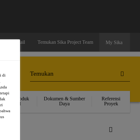
ibutor Retail
Temukan Sika Project Team
My Sika
i di
,
Anda
tetapi
Solusi Produk
Dokumen & Sumber
Referensi
dak
Retail
Daya
Proyek
ri
 bahwa
tus
al