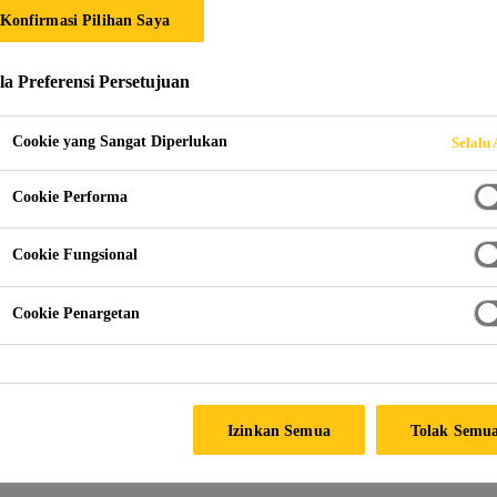
Konfirmasi Pilihan Saya
Sika® MultiSeal
la Preferensi Persetujuan
Sika MultiSeal adalah lembaran karet waterproofing y
berbahan dasar bitumen, pada satu sisi-nya dilapisi al
Cookie yang Sangat Diperlukan
Selalu 
Cookie Performa
Sangat mudah diaplikasikan
Sangat ekonomis
Cookie Fungsional
Rekatan yang bagus pada banyak tipe permukaan
Cookie Penargetan
Izinkan Semua
Tolak Semu