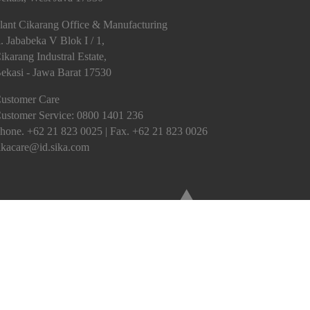
lant Cikarang Office & Manufacturing
l. Jababeka V Blok I / 1,
ikarang Industral Estate,
ekasi - Jawa Barat 17530
ustomer Care
ustomer Service:
0800 1401 236
hone. +62 21 823 0025 | Fax. +62 21 823 0026
ikacare@id.sika.com