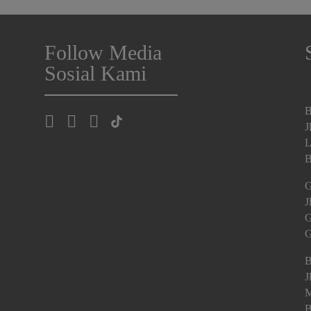
Follow Media
Sosial Kami
B
J
L
B
G
J
G
G
B
J
M
B