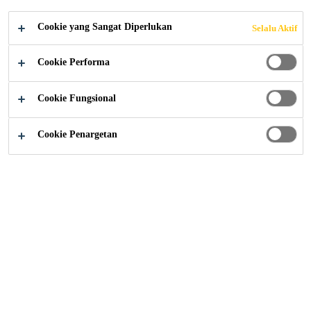
WARNI DI RUMAH
Cookie yang Sangat Diperlukan
Selalu Aktif
SAKIT DAN
Cookie Performa
FASILITAS
Cookie Fungsional
KESEHATAN
Cookie Penargetan
LAINNYA
Pusat Pengetahuan
...
Merancang lantai berwarna-warni
Flooring
Decorative Floor
Healthcare
Sika ComfortFloor®