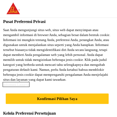
You are accessing "Sika Indonesia", it seems you are accessing it
from "Amerika Serikat". We have a dedicated website for your
country.
Pusat Preferensi Privasi
TO SIKA
STAY ON SIKA
SELECT A
Saat Anda mengunjungi situs web, situs web dapat menyimpan atau
mengambil informasi di browser Anda, sebagian besar dalam bentuk cookie.
USA
INDONESIA
COUNTRY
Informasi ini mungkin tentang Anda, preferensi Anda, perangkat Anda, atau
digunakan untuk menjalankan situs seperti yang Anda harapkan. Informasi
tersebut biasanya tidak mengidentifikasi diri Anda secara langsung, tetapi
Sika Indonesia
dapat memberi Anda pengalaman web yang lebih personal. Anda dapat
memilih untuk tidak mengizinkan beberapa jenis cookie. Klik pada judul
kategori yang berbeda untuk mencari tahu selengkapnya dan mengubah
pengaturan default kami. Namun, perlu Anda ketahui bahwa memblokir
beberapa jenis cookie dapat mempengaruhi pengalaman Anda menjelajahi
MERANCANG
situs dan layanan yang dapat kami tawarkan.
Informasi Lainnya
LANTAI
Konfirmasi Pilihan Saya
BERWARNA-
Kelola Preferensi Persetujuan