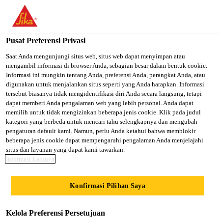
You are accessing "Sika Indonesia", it seems you are accessing it
from "Amerika Serikat". We have a dedicated website for your
country.
Pusat Preferensi Privasi
TO SIKA
STAY ON SIKA
SELECT A
Saat Anda mengunjungi situs web, situs web dapat menyimpan atau
mengambil informasi di browser Anda, sebagian besar dalam bentuk cookie.
USA
INDONESIA
COUNTRY
Informasi ini mungkin tentang Anda, preferensi Anda, perangkat Anda, atau
digunakan untuk menjalankan situs seperti yang Anda harapkan. Informasi
tersebut biasanya tidak mengidentifikasi diri Anda secara langsung, tetapi
Sika Indonesia
dapat memberi Anda pengalaman web yang lebih personal. Anda dapat
memilih untuk tidak mengizinkan beberapa jenis cookie. Klik pada judul
kategori yang berbeda untuk mencari tahu selengkapnya dan mengubah
pengaturan default kami. Namun, perlu Anda ketahui bahwa memblokir
beberapa jenis cookie dapat mempengaruhi pengalaman Anda menjelajahi
situs dan layanan yang dapat kami tawarkan.
GAYRETTEPE -
Informasi Lainnya
METRO
Konfirmasi Pilihan Saya
BANDARA
Kelola Preferensi Persetujuan