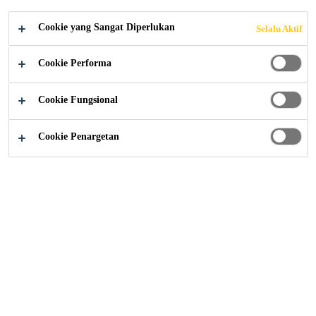
BARU
Cookie yang Sangat Diperlukan
Selalu Aktif
Cookie Performa
Cookie Fungsional
Proyek Referensi
Gayrettepe - Metro Bandara Baru
Cookie Penargetan
2019
ISTANBUL TURKEY
Awal tahun 2019 kota Istanbul
membuka bandara yang lebih besar
dan baru di barat laut kota untuk