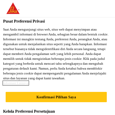
You are accessing "Sika Indonesia", it seems you are accessing it
from "Amerika Serikat". We have a dedicated website for your
country.
Pusat Preferensi Privasi
TO SIKA
STAY ON SIKA
SELECT A
Saat Anda mengunjungi situs web, situs web dapat menyimpan atau
mengambil informasi di browser Anda, sebagian besar dalam bentuk cookie.
USA
INDONESIA
COUNTRY
Informasi ini mungkin tentang Anda, preferensi Anda, perangkat Anda, atau
digunakan untuk menjalankan situs seperti yang Anda harapkan. Informasi
tersebut biasanya tidak mengidentifikasi diri Anda secara langsung, tetapi
Sika Indonesia
dapat memberi Anda pengalaman web yang lebih personal. Anda dapat
memilih untuk tidak mengizinkan beberapa jenis cookie. Klik pada judul
kategori yang berbeda untuk mencari tahu selengkapnya dan mengubah
pengaturan default kami. Namun, perlu Anda ketahui bahwa memblokir
beberapa jenis cookie dapat mempengaruhi pengalaman Anda menjelajahi
situs dan layanan yang dapat kami tawarkan.
BENDUNGAN
Informasi Lainnya
PLTA ULU JELAI
Konfirmasi Pilihan Saya
Kelola Preferensi Persetujuan