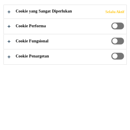
Cookie yang Sangat Diperlukan
Selalu Aktif
Proyek Referensi
Bendungan PLTA Ulu Jelai
Cookie Performa
Cookie Fungsional
2016
CAMERON HIGHLANDS, PAHANG,
MALAYSIA
Cookie Penargetan
Tenaga Nasional Berhad (TNB)
adalah perusahaan utilitas listrik
utama yang terlibat dalam
pembangkitan, transmisi dan
distribusi listrik melalui PLTA
mereka di Distrik Ulu Jelai, Negara