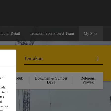
ibutor Retail
Temukan Sika Project Team
My Sika
i di
Solusi Produk
Dokumen & Sumber
Referensi
Retail
Daya
Proyek
,
Anda
tetapi
dak
ri
 bahwa
tus