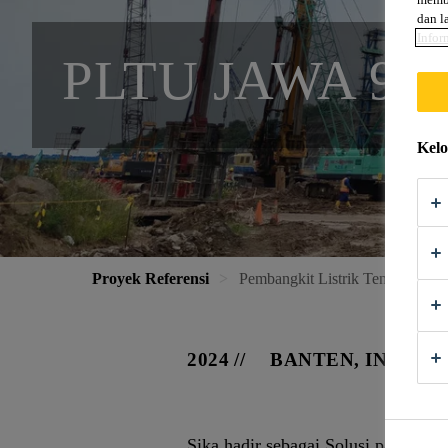
dan l
Infor
PLTU JAWA 9 
Kelo
Proyek Referensi
Pembangkit Listrik Tenaga Uap
2024
BANTEN, INDONE
Sika hadir sebagai Solusi pada Pr