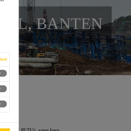
ICAL, BANTEN
Aktif
naga Uap ( PLTU), yang baru