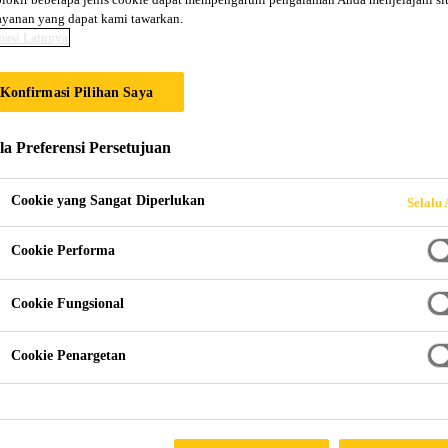
ayanan yang dapat kami tawarkan.
masi Lainnya
& 10 SUPER CRIT
Konfirmasi Pilihan Saya
la Preferensi Persetujuan
Cookie yang Sangat Diperlukan
Selalu 
Cookie Performa
 (PLTU) Jawa 9 & 10
Cookie Fungsional
Cookie Penargetan
SIA
oyek PLTU Jawa 9&10 adalah dua unit Pembangkit Listrik Te