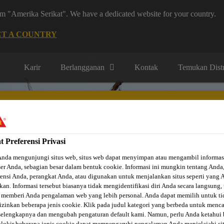
rom "Amerika Serikat". We have a dedicated website for your country.
CT A COUNTRY
Karir
Berlangganan
Kontak
Temukan Distr
t Preferensi Privasi
Anda mengunjungi situs web, situs web dapat menyimpan atau mengambil informas
i menurut
Solusi menurut
Solusi Otomotif &
roduk
Projek
Industri
er Anda, sebagian besar dalam bentuk cookie. Informasi ini mungkin tentang Anda
rensi Anda, perangkat Anda, atau digunakan untuk menjalankan situs seperti yang 
kan. Informasi tersebut biasanya tidak mengidentifikasi diri Anda secara langsung, 
 memberi Anda pengalaman web yang lebih personal. Anda dapat memilih untuk ti
zinkan beberapa jenis cookie. Klik pada judul kategori yang berbeda untuk menca
selengkapnya dan mengubah pengaturan default kami. Namun, perlu Anda ketahui
okir beberapa jenis cookie dapat mempengaruhi pengalaman Anda menjelajahi si