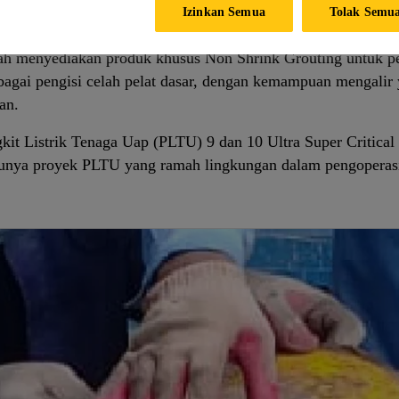
Izinkan Semua
Tolak Semu
i PLTU Suralaya yang sudah ada dan terletak di Banten, Ind
alah menyediakan produk khusus Non Shrink Grouting untuk pen
agai pengisi celah pelat dasar, dengan kemampuan mengalir y
an.
kit Listrik Tenaga Uap (PLTU) 9 dan 10 Ultra Super Critica
atunya proyek PLTU yang ramah lingkungan dalam pengoperas