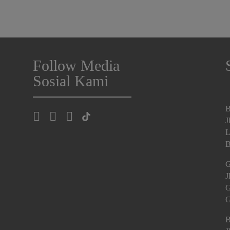
Follow Media
Sosial Kami
B
J
L
B
G
J
G
G
B