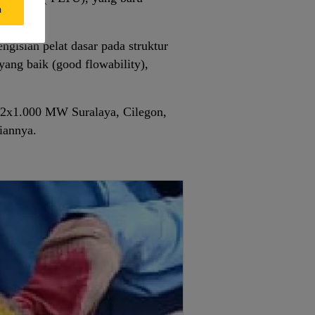
a
onesia.
gisian pelat dasar pada struktur
ang baik (good flowability),
l 2x1.000 MW Suralaya, Cilegon,
iannya.