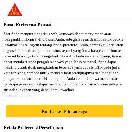
You are accessing "Sika Indonesia", it seems you are accessing it
from "Amerika Serikat". We have a dedicated website for your
country.
Pusat Preferensi Privasi
TO SIKA
STAY ON SIKA
SELECT A
Saat Anda mengunjungi situs web, situs web dapat menyimpan atau
mengambil informasi di browser Anda, sebagian besar dalam bentuk cookie.
USA
INDONESIA
COUNTRY
Informasi ini mungkin tentang Anda, preferensi Anda, perangkat Anda, atau
digunakan untuk menjalankan situs seperti yang Anda harapkan. Informasi
tersebut biasanya tidak mengidentifikasi diri Anda secara langsung, tetapi
Sika Indonesia
dapat memberi Anda pengalaman web yang lebih personal. Anda dapat
memilih untuk tidak mengizinkan beberapa jenis cookie. Klik pada judul
kategori yang berbeda untuk mencari tahu selengkapnya dan mengubah
pengaturan default kami. Namun, perlu Anda ketahui bahwa memblokir
beberapa jenis cookie dapat mempengaruhi pengalaman Anda menjelajahi
SIKA ACQUIRES
situs dan layanan yang dapat kami tawarkan.
Informasi Lainnya
BUILDING
Konfirmasi Pilihan Saya
FINISHING
Kelola Preferensi Persetujuan