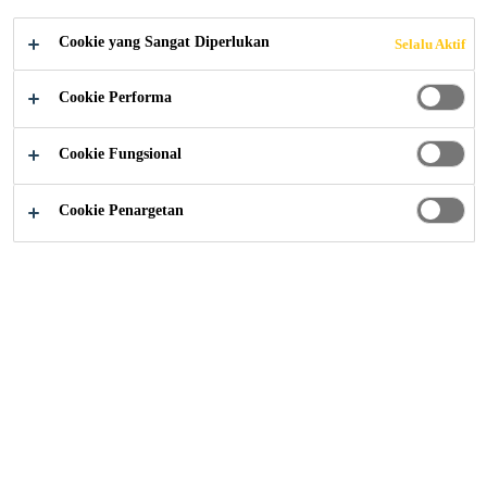
COMPANY IN THE
Cookie yang Sangat Diperlukan
Selalu Aktif
USA
Cookie Performa
Cookie Fungsional
Media
...
Sika acquires building finishing company in 
Cookie Penargetan
04/03/2025
Sika has fully acquired HPS North America,
Inc., a successful supplier of building
finishing materials. HPS distributes Schönox
branded products, manufactured by Sika
Germany, in the US market. Fully integrating