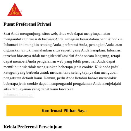
You are accessing "Sika Indonesia", it seems you are accessing it
from "Amerika Serikat". We have a dedicated website for your
country.
Pusat Preferensi Privasi
TO SIKA
STAY ON SIKA
SELECT A
Saat Anda mengunjungi situs web, situs web dapat menyimpan atau
mengambil informasi di browser Anda, sebagian besar dalam bentuk cookie.
USA
INDONESIA
COUNTRY
Informasi ini mungkin tentang Anda, preferensi Anda, perangkat Anda, atau
digunakan untuk menjalankan situs seperti yang Anda harapkan. Informasi
tersebut biasanya tidak mengidentifikasi diri Anda secara langsung, tetapi
Sika Indonesia
dapat memberi Anda pengalaman web yang lebih personal. Anda dapat
memilih untuk tidak mengizinkan beberapa jenis cookie. Klik pada judul
kategori yang berbeda untuk mencari tahu selengkapnya dan mengubah
pengaturan default kami. Namun, perlu Anda ketahui bahwa memblokir
beberapa jenis cookie dapat mempengaruhi pengalaman Anda menjelajahi
SIKA PERKUAT
situs dan layanan yang dapat kami tawarkan.
Informasi Lainnya
POSISI DI BISNIS
Konfirmasi Pilihan Saya
DISTRIBUSI
Kelola Preferensi Persetujuan