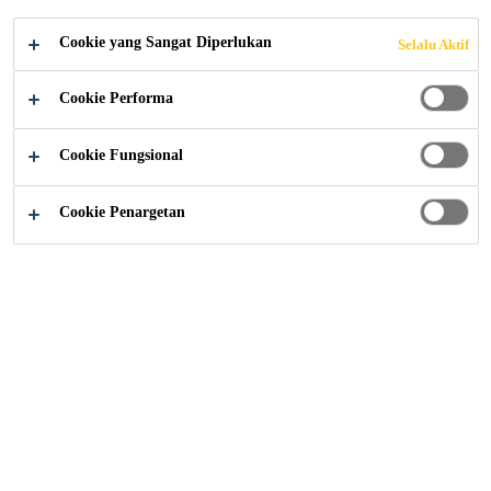
EROPA
Cookie yang Sangat Diperlukan
Selalu Aktif
Cookie Performa
Media
...
Sika Perkuat Posisi di Bisnis Distribusi Eropa
Cookie Fungsional
Cookie Penargetan
19/07/2011
Sika AG telah mengakuisisi Technokolla,
pemimpin dalam sistem perekat ubin.
Perusahaan yang berbasis di Italia Utara itu
menghasilkan penjualan sekitar CHF 37 juta
pada tahun 2010. Sika mengharapkan
akuisisi ini dapat memperluas posisi pasarnya
di Italia. Sika AG telah mengakuisisi