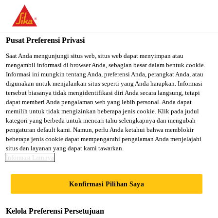
You are accessing "Sika Indonesia", it seems you are accessing it
from "Amerika Serikat". We have a dedicated website for your
country.
Pusat Preferensi Privasi
TO SIKA
STAY ON SIKA
SELECT A
Saat Anda mengunjungi situs web, situs web dapat menyimpan atau
mengambil informasi di browser Anda, sebagian besar dalam bentuk cookie.
USA
INDONESIA
COUNTRY
Informasi ini mungkin tentang Anda, preferensi Anda, perangkat Anda, atau
digunakan untuk menjalankan situs seperti yang Anda harapkan. Informasi
tersebut biasanya tidak mengidentifikasi diri Anda secara langsung, tetapi
Sika Indonesia
dapat memberi Anda pengalaman web yang lebih personal. Anda dapat
memilih untuk tidak mengizinkan beberapa jenis cookie. Klik pada judul
kategori yang berbeda untuk mencari tahu selengkapnya dan mengubah
pengaturan default kami. Namun, perlu Anda ketahui bahwa memblokir
beberapa jenis cookie dapat mempengaruhi pengalaman Anda menjelajahi
KERANJANG
situs dan layanan yang dapat kami tawarkan.
Informasi Lainnya
DOKUMEN
Konfirmasi Pilihan Saya
Kelola Preferensi Persetujuan